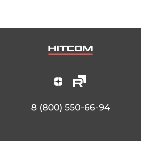
8 (800) 550-66-94
КАТАЛОГ ТОВАРОВ
Винтовые компрессоры (стандартное
управление)
Винтовые компрессоры (инверторное
управление)
Компрессоры с ресивером
Компрессоры 3в1
Осушители
Ресиверы
Аспирации