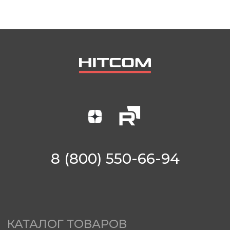
8 (800) 550-66-94
КАТАЛОГ ТОВАРОВ
Винтовые компрессоры (стандартное
управление)
Винтовые компрессоры (инверторное
управление)
Компрессоры с ресивером
Компрессоры 3в1
Осушители
Ресиверы
Аспирации