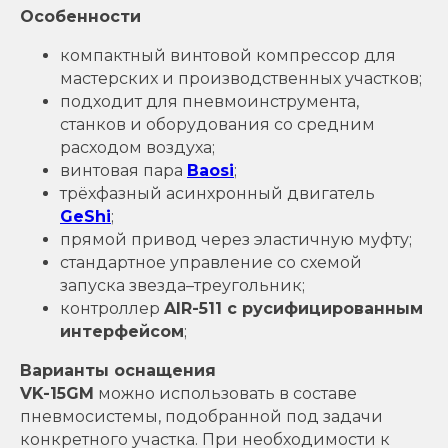
Особенности
компактный винтовой компрессор для
мастерских и производственных участков;
подходит для пневмоинструмента,
станков и оборудования со средним
расходом воздуха;
винтовая пара
Baosi
;
трёхфазный асинхронный двигатель
GeShi
;
прямой привод через эластичную муфту;
стандартное управление со схемой
запуска звезда–треугольник;
контроллер
AIR-511 с русифицированным
интерфейсом
;
Варианты оснащения
VK-15GM
можно использовать в составе
пневмосистемы, подобранной под задачи
конкретного участка. При необходимости к