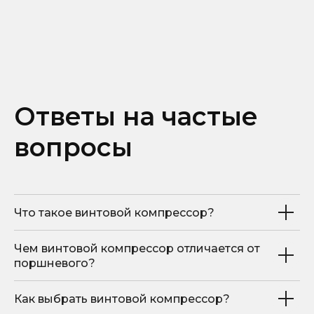
Комплектующие
О КОМПАНИИ
Контакты
Вопросы и ответы
Ответы на частые
Документы
Блог
вопросы
ПОКУПАТЕЛЯМ
Гарантия
Что такое винтовой компрессор?
Сервис
Доставка
Чем винтовой компрессор отличается от
Оплата
поршневого?
Элементы ТО
Как выбрать винтовой компрессор?
sales@hitcom-stanki.ru