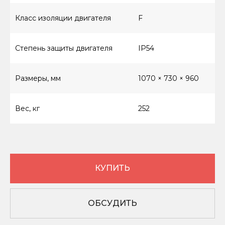
Класс изоляции двигателя
F
Степень защиты двигателя
IP54
8 (800) 550-66-94
Размеры, мм
1070 × 730 × 960
КАТАЛОГ ТОВАРОВ
Вес, кг
252
Винтовые компрессоры (стандартное
управление)
Винтовые компрессоры (инверторное
управление)
Компрессоры с ресивером
КУПИТЬ
Компрессоры 3в1
Осушители
ОБСУДИТЬ
Ресиверы
Аспирации