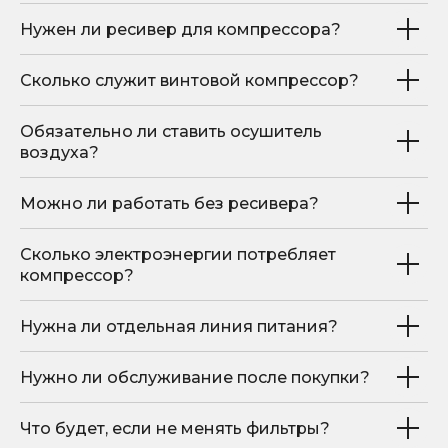
©Компания "Хитком" 2023—2026. Все права
Нужен ли ресивер для компрессора?
защищены.
С условиями продажи вы можете
ознакомиться здесь
Сколько служит винтовой компрессор?
Обязательно ли ставить осушитель
воздуха?
Можно ли работать без ресивера?
Сколько электроэнергии потребляет
компрессор?
Нужна ли отдельная линия питания?
Нужно ли обслуживание после покупки?
Что будет, если не менять фильтры?