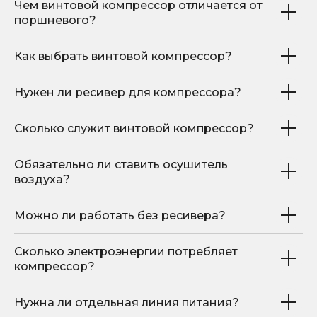
sales@hitcom-stanki.ru
Чем винтовой компрессор отличается от
поршневого?
©Компания "Хитком" 2023—2026. Все права
защищены.
С условиями продажи вы можете
Как выбрать винтовой компрессор?
ознакомиться здесь
Нужен ли ресивер для компрессора?
Сколько служит винтовой компрессор?
Обязательно ли ставить осушитель
воздуха?
Можно ли работать без ресивера?
Сколько электроэнергии потребляет
компрессор?
Нужна ли отдельная линия питания?