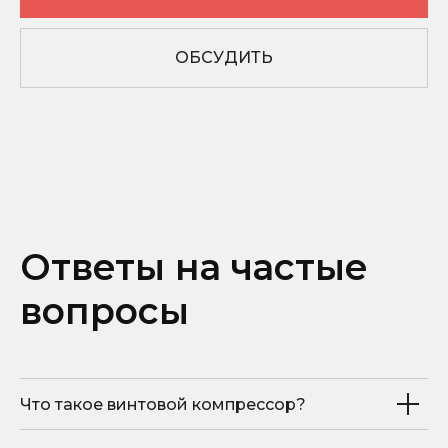
Аспирации
Комплектующие
ОБСУДИТЬ
О КОМПАНИИ
Контакты
Вопросы и ответы
Документы
Блог
Ответы на частые
ПОКУПАТЕЛЯМ
вопросы
Гарантия
Сервис
Доставка
Оплата
Элементы ТО
Что такое винтовой компрессор?