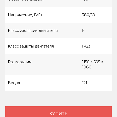
Напряжение, В/Гц
380/50
Класс изоляции двигателя
F
8 (800) 550-66-94
Класс защиты двигателя
IP23
КАТАЛОГ ТОВАРОВ
Размеры, мм
1150 × 505 ×
Винтовые компрессоры (стандартное
1080
управление)
Винтовые компрессоры (инверторное
управление)
Вес, кг
121
Компрессоры с ресивером
Компрессоры 3в1
Осушители
Ресиверы
КУПИТЬ