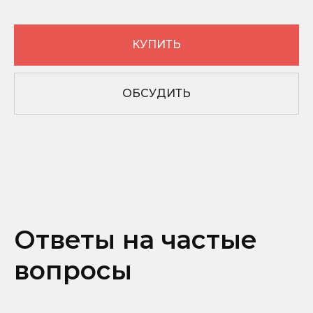
Осушители
Ресиверы
Аспирации
КУПИТЬ
Комплектующие
ОБСУДИТЬ
О КОМПАНИИ
Контакты
Вопросы и ответы
Документы
Блог
ПОКУПАТЕЛЯМ
Ответы на частые
Гарантия
вопросы
Сервис
Доставка
Оплата