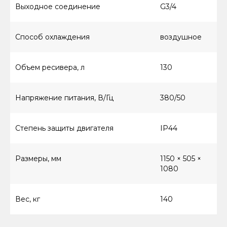
Выходное соединение
G3/4
Способ охлаждения
воздушное
Объем ресивера, л
130
8 (800) 550-66-94
Напряжение питания, В/Гц
380/50
Степень защиты двигателя
IP44
КАТАЛОГ ТОВАРОВ
Винтовые компрессоры (стандартное
Размеры, мм
1150 × 505 ×
управление)
1080
Винтовые компрессоры (инверторное
управление)
Вес, кг
140
Компрессоры с ресивером
Компрессоры 3в1