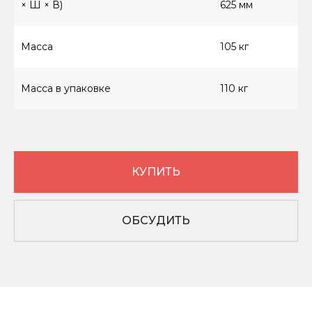
× Ш × В)
625 мм
КАТАЛОГ ТОВАРОВ
Масса
105 кг
Винтовые компрессоры (стандартное
управление)
Масса в упаковке
110 кг
Винтовые компрессоры (инверторное
управление)
Компрессоры с ресивером
Компрессоры 3в1
КУПИТЬ
Осушители
Ресиверы
Аспирации
ОБСУДИТЬ
Комплектующие
О КОМПАНИИ
Контакты
Вопросы и ответы