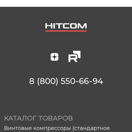
ПОКУПАТЕЛЯМ
Гарантия
Сервис
Доставка
Оплата
Элементы ТО
sales@hitcom-stanki.ru
©Компания "Хитком" 2023—2026. Все права
защищены.
С условиями продажи вы можете
ознакомиться здесь