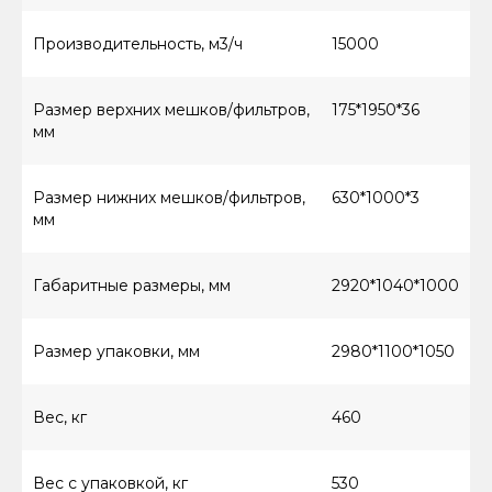
Производительность, м3/ч
15000
Размер верхних мешков/фильтров,
175*1950*36
мм
Размер нижних мешков/фильтров,
630*1000*3
мм
Габаритные размеры, мм
2920*1040*1000
Размер упаковки, мм
2980*1100*1050
8 (800) 550-66-94
Вес, кг
460
КАТАЛОГ ТОВАРОВ
Винтовые компрессоры (стандартное
Вес с упаковкой, кг
530