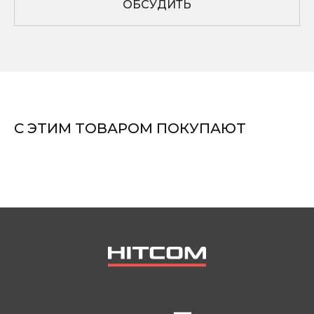
ОБСУДИТЬ
О КОМПАНИИ
Контакты
Вопросы и ответы
Документы
Блог
С ЭТИМ ТОВАРОМ ПОКУПАЮТ
ПОКУПАТЕЛЯМ
Гарантия
Сервис
Доставка
Оплата
Элементы ТО
sales@hitcom-stanki.ru
©Компания "Хитком" 2023—2026. Все права
защищены.