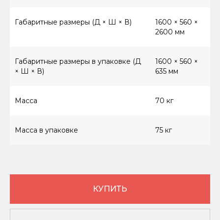
Габаритные размеры (Д × Ш × В)
1600 × 560 ×
2600 мм
8 (800) 550-66-94
Габаритные размеры в упаковке (Д
1600 × 560 ×
× Ш × В)
635 мм
КАТАЛОГ ТОВАРОВ
Винтовые компрессоры (стандартное
Масса
70 кг
управление)
Винтовые компрессоры (инверторное
управление)
Масса в упаковке
75 кг
Компрессоры с ресивером
Компрессоры 3в1
Осушители
Ресиверы
КУПИТЬ
Аспирации
Комплектующие