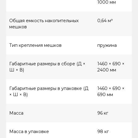
1000 мм
8 (800) 550-66-94
Общая емкость накопительных
0,64 м³
мешков
Тип крепления мешков
пружина
КАТАЛОГ ТОВАРОВ
Винтовые компрессоры (стандартное
управление)
Габаритные размеры в сборе (Д ×
1460 × 690 ×
Винтовые компрессоры (инверторное
Ш × В)
2400 мм
управление)
Компрессоры с ресивером
Габаритные размеры в упаковке (Д
1460 × 690 ×
Компрессоры 3в1
× Ш × В)
690 мм
Осушители
Ресиверы
Масса
96 кг
Аспирации
Комплектующие
Масса в упаковке
98 кг