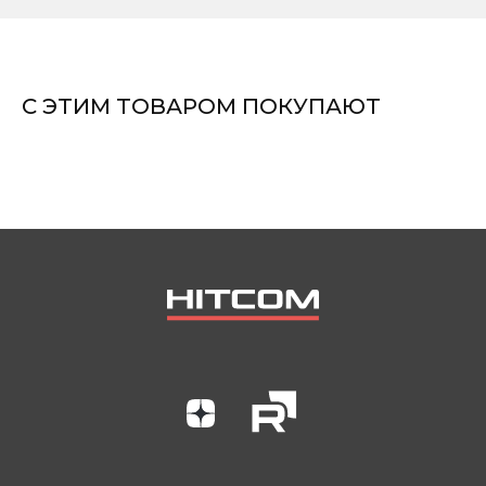
Аспирации
Комплектующие
С ЭТИМ ТОВАРОМ ПОКУПАЮТ
О КОМПАНИИ
Контакты
Вопросы и ответы
Документы
Блог
ПОКУПАТЕЛЯМ
Гарантия
Сервис
Доставка
Оплата
Элементы ТО