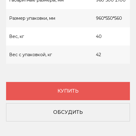
Габаритные размеры, мм
960*500*2100
Размер упаковки, мм
960*550*560
Вес, кг
40
8 (800) 550-66-94
Вес с упаковкой, кг
42
КАТАЛОГ ТОВАРОВ
Винтовые компрессоры (стандартное
управление)
КУПИТЬ
Винтовые компрессоры (инверторное
управление)
Компрессоры с ресивером
ОБСУДИТЬ
Компрессоры 3в1
Осушители
Ресиверы