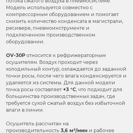
потока сжатого воздуха в пневмосистеме.
Модель используется совместно с
компрессорным оборудованием и помогает
снизить количество конденсата в магистрали,
ресивере, пневмоинструменте и
подключенном производственном
оборудовании.
OV-30P
относится к рефрижераторным
осушителям. Воздух проходит через
холодильный контур, охлаждается до заданной
точки росы, после чего влага конденсируется и
удаляется из системы. Для данной модели
точка росы составляет
+3 °C
, что подходит для
большинства производственных задач, где
требуется сухой сжатый воздух без избыточной
влаги в линии.
Осушитель рассчитан на
производительность
3,6 м³/мин
и рабочее