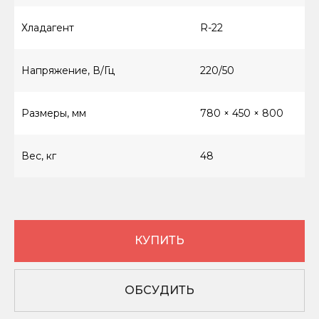
sales@hitcom-stanki.ru
Хладагент
R-22
©Компания "Хитком" 2023—2026. Все права
защищены.
Напряжение, В/Гц
220/50
С условиями продажи вы можете
ознакомиться здесь
Размеры, мм
780 × 450 × 800
Вес, кг
48
КУПИТЬ
ОБСУДИТЬ