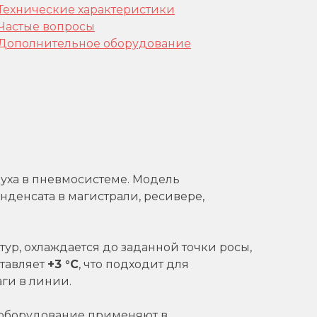
Технические характеристики
Частые вопросы
Дополнительное оборудование
духа в пневмосистеме. Модель
денсата в магистрали, ресивере,
р, охлаждается до заданной точки росы,
ставляет
+3 °C
, что подходит для
аги в линии.
е оборудование применяют в