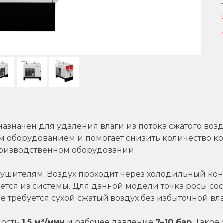
азначен для удаления влаги из потока сжатого воз
 оборудованием и помогает снизить количество кон
оизводственном оборудовании.
шителям. Воздух проходит через холодильный конту
яется из системы. Для данной модели точка росы со
е требуется сухой сжатый воздух без избыточной вл
ность
1,5 м³/мин
и рабочее давление
7–10 бар
. Тако