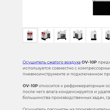
Осушитель сжатого воздуха
OV-10P
предн
используется совместно с компрессорным
пневмоинструменте и подключенном пр
OV-10P
относится к рефрижераторным осу
после чего влага конденсируется и удал
большинства производственных задач, гд
Осушитель рассчитан на производитель