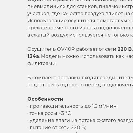
пневмолиниях для станков, пневмоинстр
участков, где качество воздуха влияет 
Использование осушителя помогает умен
преждевременного износа подключенного
а сжатый воздух используется не только 
Осушитель OV-10P работает от сети
220 В
134a
. Модель можно использовать как ч
фильтрами.
В комплект поставки входят соединител
подготовить отдельно перед подключен
Особенности
• производительность до 1,5 м³/мин;
• точка росы +3 °C;
• удаление влаги из потока сжатого воздух
• питание от сети 220 В;