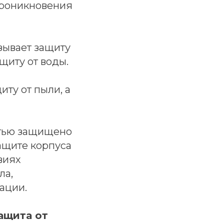
 проникновения
зывает защиту
щиту от воды.
иту от пыли, а
стью защищено
защите корпуса
виях
ла,
ации.
защита от