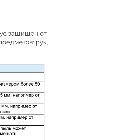
пус защищён от
предметов: рук,