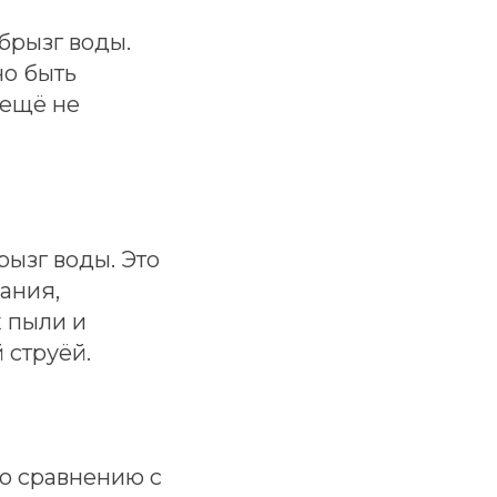
 брызг воды.
но быть
 ещё не
ызг воды. Это
ания,
х пыли и
 струёй.
По сравнению с