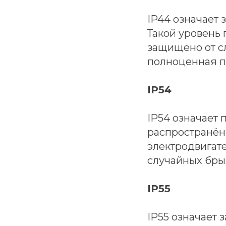
IP44 означает 
Такой уровень
защищено от сл
полноценная п
IP54
IP54 означает
распространён
электродвигате
случайных брыз
IP55
IP55 означает 