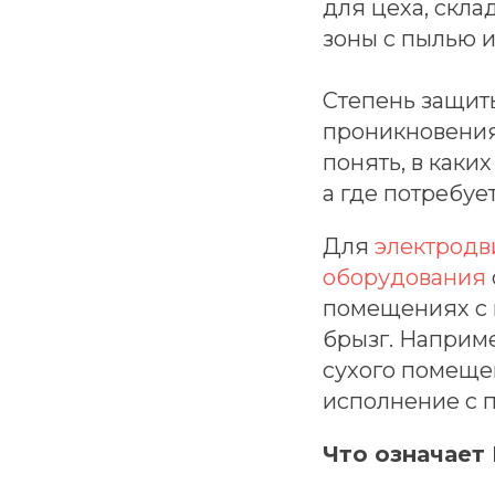
для цеха, скл
зоны с пылью 
Степень защит
проникновения
понять, в каки
а где потребу
Для
электродв
оборудования
помещениях с 
брызг. Наприме
сухого помеще
исполнение с 
Что означает 