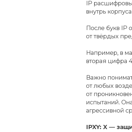
IP расшифровыв
внутрь корпуса
После букв IP 
от твёрдых пре
Например, в ма
вторая цифра 4
Важно понимат
от любых возде
от проникновен
испытаний. Она
агрессивной с
IPXY: X — защ