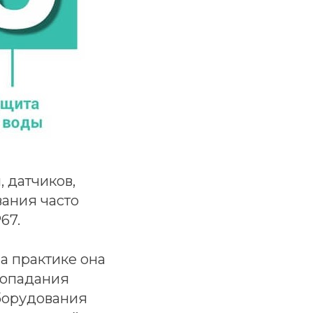
 датчиков,
вания часто
67.
а практике она
попадания
оборудования