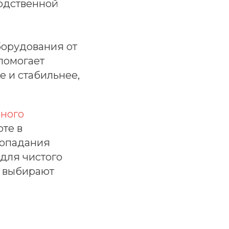
водственной
борудования от
помогает
е и стабильнее,
ного
те в
попадания
 для чистого
о выбирают