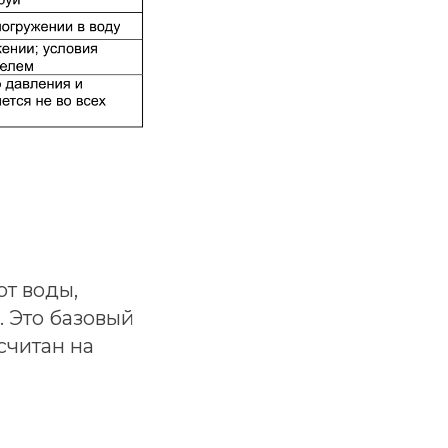
от воды,
 Это базовый
считан на